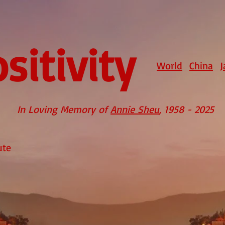
sitivity
World
China
J
In Loving Memory of
Annie Sheu
, 1958 - 2025
ute