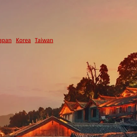
apan
Korea
Taiwan