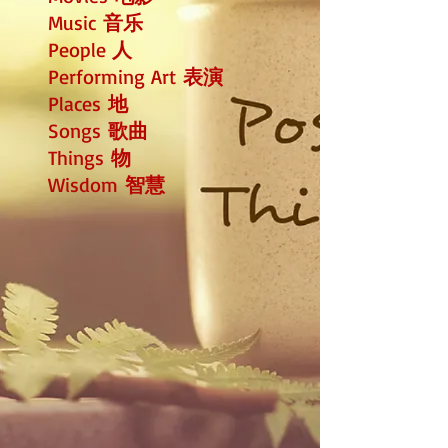
Music
音乐
People
人
Performing Art
表演
Places
地
Songs
歌曲
Things
物
Wisdom
智慧