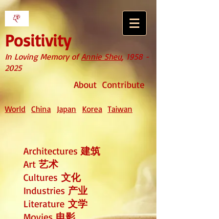
Positivity
In Loving Memory of
Annie Sheu
,
1958 -
2025
About
Contribute
World
China
Japan
Korea
Taiwan
Architectures
建筑
Art
艺术
Cultures
文化
Industries
产业
Literature
文学
Movies
电影